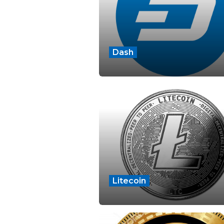
Dash
Litecoin