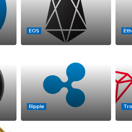
EOS
Et
Ripple
Tr