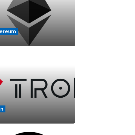
hereum
on