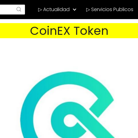
▷ Actualidad
▷ Servicios Publicos
CoinEX Token