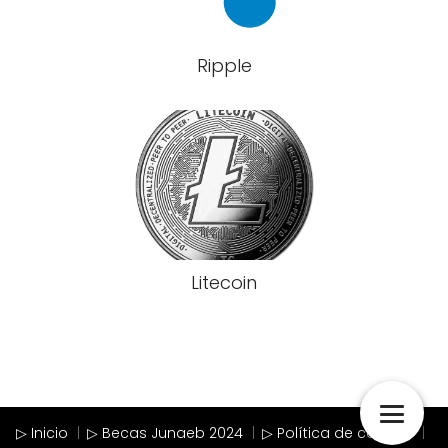
Ripple
Litecoin
▷ Inicio
▷ Becas Junaeb 2024
▷ Política de cookies