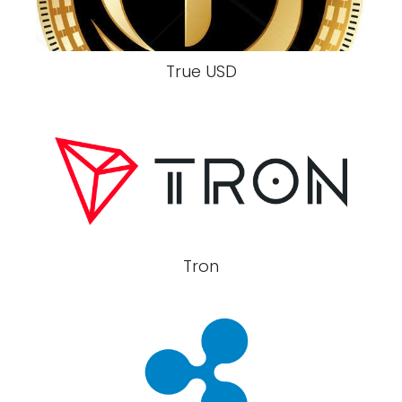
True USD
Tron