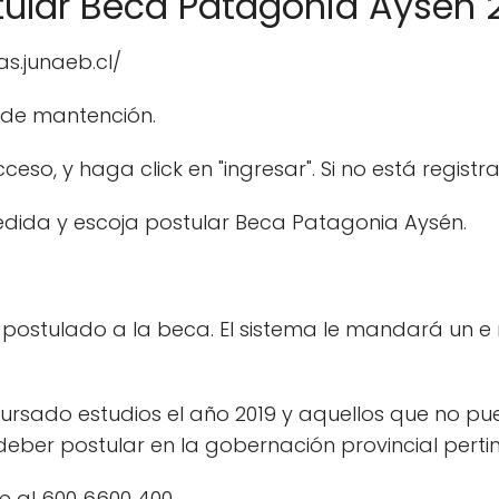
tular Beca Patagonia Aysén 
as.junaeb.cl/
 de mantención.
ceso, y haga click en "ingresar". Si no está regist
dida y escoja postular Beca Patagonia Aysén.
r postulado a la beca. El sistema le mandará un 
ursado estudios el año 2019 y aquellos que no p
eber postular en la gobernación provincial pertine
e al 600 6600 400.