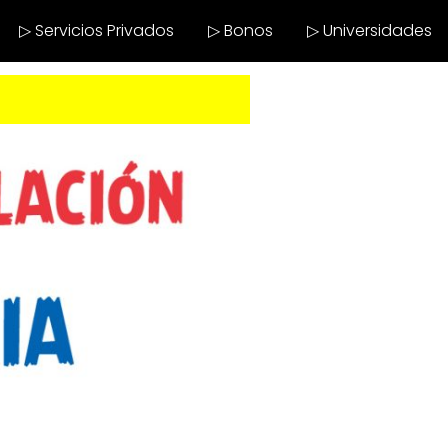
▷ Servicios Privados
▷ Bonos
▷ Universidades