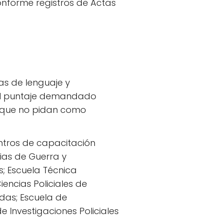
onforme registros de Actas
as de lenguaje y
el puntaje demandado
r que no pidan como
entros de capacitación
ias de Guerra y
s; Escuela Técnica
encias Policiales de
adas; Escuela de
e Investigaciones Policiales